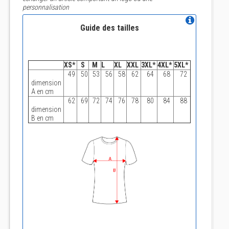
personnalisation
Guide des tailles
XS*
S
M
L
XL
XXL
3XL*
4XL*
5XL*
49
50
53
56
58
62
64
68
72
dimension
A en cm
62
69
72
74
76
78
80
84
88
dimension
B en cm