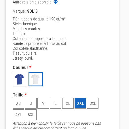
Autre version disponible
Marque :
SOL´S
T-Shirt épais de qualité 190 gr/m².
Style classique.
Manches courtes.
Tubulaire.
Coton semi-peigné filé à l'anneau.
Bande de propreté renforcé au col.
Col côtelé élasthanne.
Tissu tubulaire.
Jersey lourd.
Couleur
*
Taille
*
XS
S
M
L
XL
XXL
3XL
4XL
5XL
Attention à bien choisir la taille car nous ne pouvons pas
échanger un article comportant un logo ou une