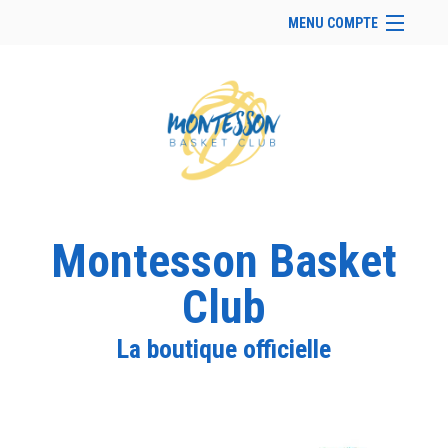
MENU COMPTE
Accueil
Site Web du club
Facebook
Se connecter
Panier (
vide
)
Montesson Basket
Club
La boutique officielle