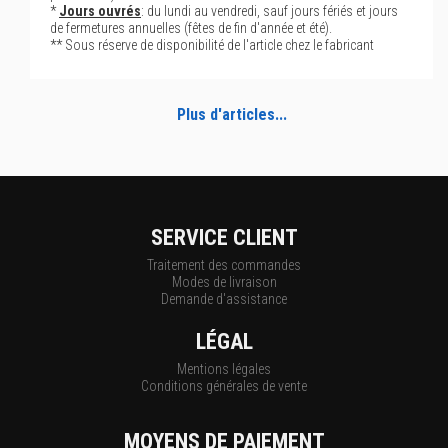
*
Jours ouvrés
: du lundi au vendredi, sauf jours fériés et jours
de fermetures annuelles (fêtes de fin d'année et été).
** Sous réserve de disponibilité de l'article chez le fabricant
Plus d'articles...
SERVICE CLIENT
Traitement des commandes
Modes de livraison
Demande d'assistance
LÉGAL
Mentions légales
Conditions générales de vente
MOYENS DE PAIEMENT