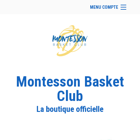
MENU COMPTE
Accueil
Site Web du club
Facebook
Se connecter
Panier (
vide
)
Montesson Basket
Club
La boutique officielle