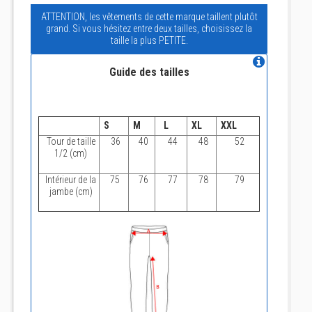
ATTENTION, les vêtements de cette marque taillent plutôt
grand. Si vous hésitez entre deux tailles, choisissez la
taille la plus PETITE.
Guide des tailles
S
M
L
XL
XXL
Tour de taille
36
40
44
48
52
1/2 (cm)
Intérieur de la
75
76
77
78
79
jambe (cm)