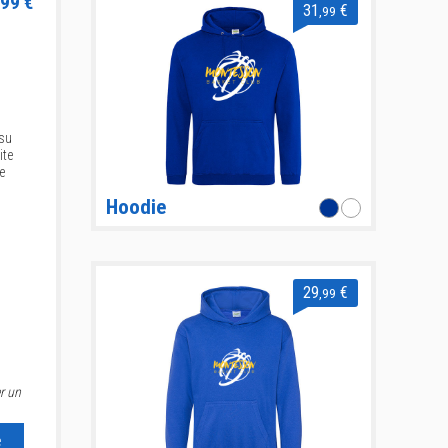
99 €
31
€
,99
ssu
ite
e
Hoodie
29
€
,99
r un
e