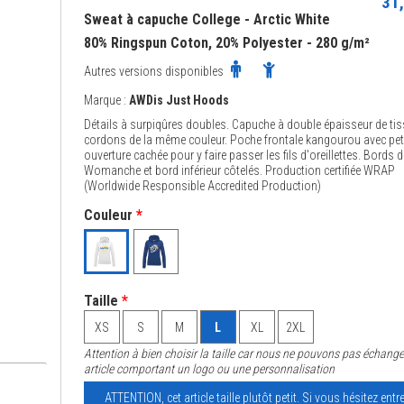
31,
Sweat à capuche College - Arctic White
80% Ringspun Coton, 20% Polyester - 280 g/m²
Autres versions disponibles
Marque :
AWDis Just Hoods
Détails à surpiqûres doubles. Capuche à double épaisseur de ti
cordons de la même couleur. Poche frontale kangourou avec pet
ouverture cachée pour y faire passer les fils d'oreillettes. Bords d
Womanche et bord inférieur côtelés. Production certifiée WRAP
(Worldwide Responsible Accredited Production)
Couleur
*
Taille
*
XS
S
M
L
XL
2XL
Attention à bien choisir la taille car nous ne pouvons pas échange
article comportant un logo ou une personnalisation
ATTENTION, cet article taille plutôt petit. Si vous hésitez entr