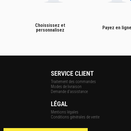
Choississez et
Payez en lign
personnalisez
SERVICE CLIENT
Traitement des commandes
Modes de livraison
Demande d'assistance
LÉGAL
Mentions légales
Conditions générales de vente