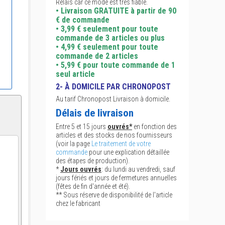
Relais car ce mode est très fiable.
• Livraison GRATUITE à partir de 90
€ de commande
• 3,99 € seulement pour toute
commande de 3 articles ou plus
• 4,99 € seulement pour toute
commande de 2 articles
• 5,99 € pour toute commande de 1
seul article
2- À DOMICILE PAR CHRONOPOST
Au tarif Chronopost Livraison à domicile.
Délais de livraison
Entre 5 et 15 jours
ouvrés*
en fonction des
articles et des stocks de nos fournisseurs
(voir la page
Le traitement de votre
commande
pour une explication détaillée
des étapes de production).
*
Jours ouvrés
: du lundi au vendredi, sauf
jours fériés et jours de fermetures annuelles
(fêtes de fin d'année et été).
** Sous réserve de disponibilité de l'article
chez le fabricant