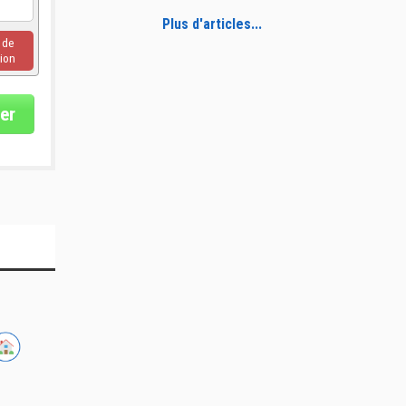
Plus d'articles...
u de
ion
er