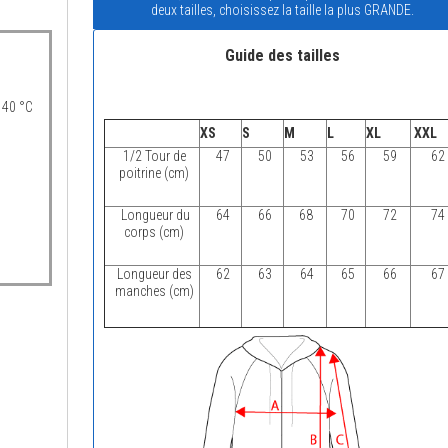
deux tailles, choisissez la taille la plus GRANDE.
Guide des tailles
 40 °C
XS
S
M
L
XL
XXL
1/2 Tour de
47
50
53
56
59
62
poitrine (cm)
Longueur du
64
66
68
70
72
74
corps (cm)
Longueur des
62
63
64
65
66
67
manches (cm)