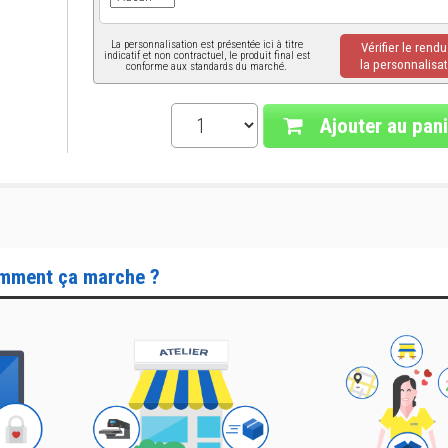
La personnalisation est présentée ici à titre
Vérifier le rend
indicatif et non contractuel, le produit final est
la personnalisat
conforme aux standards du marché.
Ajouter au pani
mment ça marche ?